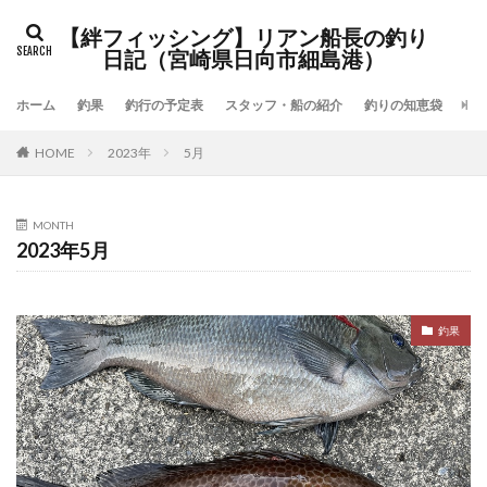
検索
【絆フィッシング】リアン船長の釣り
日記（宮崎県日向市細島港）
ホーム
釣果
釣行の予定表
スタッフ・船の紹介
釣りの知恵袋
「
HOME
2023年
5月
MONTH
2023年5月
釣果