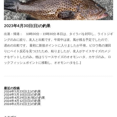
2023年4月30日(日)の釣果
出港・帰港： 10時30分・15時30分 本日は、タイラバを封印し、ライトジギ
ングのみに絞り、友人と出船です。午前中は波、風が残る予定でしたので、
遅めの出船です。 最初に新規ポイントに入りましたが不発。ビロウ島の瀬回
りにベイト反応を見つけたため、粘りましたが、友人がナイスサイズのメジ
ナをゲットしたのみ。他はリリースサイズのオオモンハタ、カサゴのみ。 ロ
ックフィッシュポイントに移動し、オオモンハタを […]
最近の投稿
2026年5月23日(土)の釣果
2026年5月10日(日)の釣果
2026年4月29日(水/祝)の釣果
2026年4月12日(日)の釣果
2026年2月21日(土)の釣果