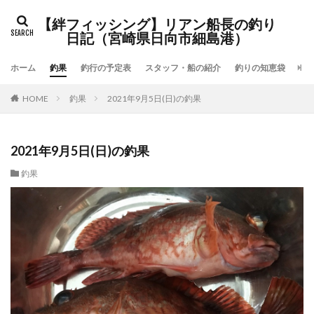
検索
【絆フィッシング】リアン船長の釣り
日記（宮崎県日向市細島港）
ホーム
釣果
釣行の予定表
スタッフ・船の紹介
釣りの知恵袋
「
HOME
釣果
2021年9月5日(日)の釣果
2021年9月5日(日)の釣果
釣果