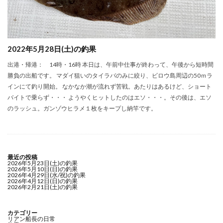
2022年5月28日(土)の釣果
出港・帰港： 14時・16時 本日は、午前中仕事が終わって、午後から短時間
勝負の出船です。 マダイ狙いのタイラバのみに絞り、ビロウ島周辺の50ｍラ
インにて釣り開始。 なかなか潮が流れず苦戦。あたりはあるけど、ショート
バイトで乗らず・・・ ようやくヒットしたのはエソ・・・。その後は、エソ
のラッシュ。ガンゾウヒラメ１枚をキープし納竿です。
最近の投稿
2026年5月23日(土)の釣果
2026年5月10日(日)の釣果
2026年4月29日(水/祝)の釣果
2026年4月12日(日)の釣果
2026年2月21日(土)の釣果
カテゴリー
リアン船長の日常