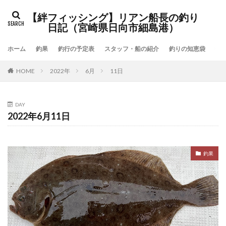
検索
【絆フィッシング】リアン船長の釣り
日記（宮崎県日向市細島港）
ホーム
釣果
釣行の予定表
スタッフ・船の紹介
釣りの知恵袋
「
HOME
2022年
6月
11日
DAY
2022年6月11日
釣果