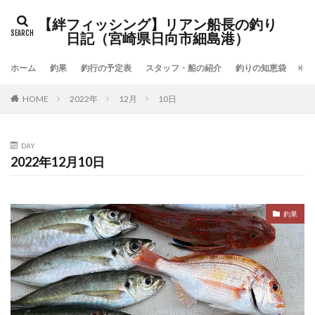
検索
【絆フィッシング】リアン船長の釣り
日記（宮崎県日向市細島港）
ホーム
釣果
釣行の予定表
スタッフ・船の紹介
釣りの知恵袋
「
HOME
2022年
12月
10日
DAY
2022年12月10日
釣果